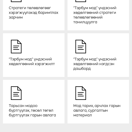
МОД ТАРИХ, УРГУУЛАХ АЖИЛ БОЛ
Стратеги төлөвлөгөөг
"Тэрбум мод" үндэсний
БҮХ АРД ТҮМНИЙ ҮЙЛ ХЭРЭГ
хэрэгжүүлэхэд баримтлах
хөдөлгөөний стратеги
зарчим
төлөвлөгөөний
2024-04-02
танилцуулга
ДОКТОР Д.ЗОЁО 300 ГАРУЙ ГА
ТАЛБАЙГ ОЙЖУУЛАХАД БИЕЧЛЭН
ОРОЛЦСОН НЬ ОДОО АМЖИЛТТАЙ
УРГАЖ БАЙНА
"Тэрбум мод" үндэсний
"Тэрбум мод" үндэсний
2024-04-01
хөдөлгөөний хэрэгжилт
хөдөлгөөний нэгдсэн
дашборд
МУИС-ИЙН ОЙН ХҮРЭЭЛЭНТЭЙ
ХАМТРАН АЖИЛЛАХ САНАМЖ
БИЧИГ ҮЗЭГЛЭЛЭЭ
2024-03-26
Тарьсан модоо
Мод тарих, арчлах гарын
бүртгүүлэх, төсөл төгөл
авлага, сургалтын
EARTH RANGER ПЛАТФОРМЫН
бүртгүүлэх гарын авлага
материал
АХИСАН ТҮВШНИЙ СУРГАЛТ
ЯВАГДАЖ БАЙНА