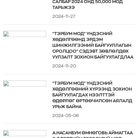
САЛБАР 2024 ОНД 50,000 МОД
ТАРЬЖЭЭ
2024-11-27
“ТЭРБУМ МОД” ҮНДЭСНИЙ
ХӨДӨЛГӨӨНД ЭРДЭМ
ШИНЖИЛГЭЭНИЙ БАЙГУУЛЛАГЫН
ОРОЛЦОО” СЭДЭВТ ЗӨВЛӨЛДӨХ
УУЛЗАЛТ ЗОХИОН БАЙГУУЛАГДЛАА
2024-11-20
“ТЭРБУМ МОД” ҮНДЭСНИЙ
ХӨДӨЛГӨӨНИЙ ХҮРЭЭНД ЗОХИОН
БАЙГУУЛАГДАХ НЭЭЛТТЭЙ
ӨДӨРЛӨГ ӨРТӨӨЧИЛСӨН АЯЛАЛД
УРЬЖ БАЙНА
2024-05-06
А.НАСАНБУМ ӨМНӨГОВЬ АЙМАГТАА