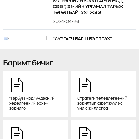
6-7 ТӨРЛИЙН 3000 ГАРУЙ МОД,
СӨӨГ, ЭМИЙН УРГАМАЛ ТАРЬЖ
ТӨГӨЛ БАЙГУУЛЖЭЭ
2024-04-26
”СУРГАГЧ БАГШ БЭЛТГЭХ”
СУРГАЛТАД ДОРНОГОВЬ,
ГОВЬСҮМБЭР АЙМГИЙН ИРГЭД
ХАМРАГДАЖ БАЙНА
Баримт бичиг
2024-04-23
МОНГОЛ УЛС ОЛОН УЛСЫН
НҮҮРСТӨРӨГЧИЙН ЗАХ ЗЭЭЛД
НЭВТРЭХ БОЛОМЖ БА
"Тэрбум мод" үндэсний
Стратеги төлөвлөгөөний
БЭРХШЭЭЛИЙГ ТОДОРХОЙЛОХ
хөдөлгөөний эрхэм
зорилтыг хэрэгжүүлэх
зорилго
үйл ажиллагаа
2024-04-04
“НОГООН ХЭРЭМ” ТӨСЛИЙН
ОЙЖУУЛАЛТЫН ХЭЛТСИЙН АХЛАХ
МЕНЕЖЕР, АГРОНОМИЧ Ч.ОДСҮРЭН: