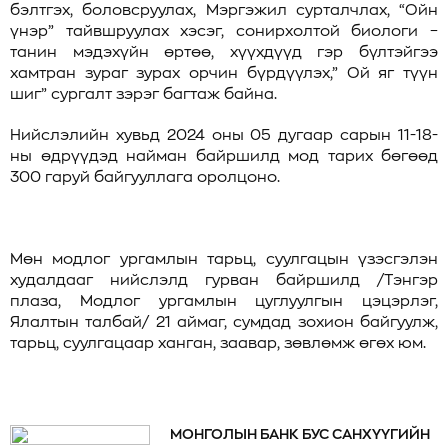
бэлтгэх, боловсруулах, Мэргэжил сурталчлах, “Ойн
үнэр” тайвшруулах хэсэг, сонирхолтой биологи –
танин мэдэхүйн өртөө, хүүхдүүд гэр бүлтэйгээ
хамтран зураг зурах орчин бүрдүүлэх,” Ой яг түүн
шиг” сургалт зэрэг багтаж байна.
Нийслэлийн хувьд 2024 оны 05 дугаар сарын 11-18-
ны өдрүүдэд найман байршилд мод тарих бөгөөд
300 гаруй байгууллага оролцоно.
Мөн модлог ургамлын тарьц, суулгацын үзэсгэлэн
худалдааг нийслэлд гурван байршилд /Тэнгэр
плаза, Модлог ургамлын цуглуулгын цэцэрлэг,
Ялалтын талбай/ 21 аймаг, сумдад зохион байгуулж,
тарьц, суулгацаар ханган, заавар, зөвлөмж өгөх юм.
МОНГОЛЫН БАНК БУС САНХҮҮГИЙН