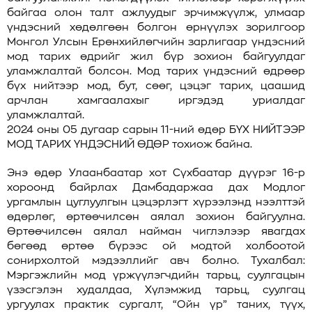
байгаа олон талт ажлуудыг эрчимжүүлж, улмаар
үндэсний хөдөлгөөн болгон өрнүүлэх зорилгоор
Монгол Улсын Ерөнхийлөгчийн зарлигаар үндэсний
мод тарих өдрийг жил бүр зохион байгуулдаг
уламжлалтай болсон. Мод тарих үндэсний өдрөөр
бүх нийтээр мод, бут, сөөг, цэцэг тарих, цаашид
арчлан хамгаалахыг иргэдэд уриалдаг
уламжлалтай.
2024 оны 05 дугаар сарын 11-ний өдөр БҮХ НИЙТЭЭР
МОД ТАРИХ ҮНДЭСНИЙ ӨДӨР тохиож байна.
Энэ өдөр Улаанбаатар хот Сүхбаатар дүүрэг 16-р
хороонд байрлах Дамбадаржаа дах Модлог
ургамлын цуглуулгын цэцэрлэгт хүрээлэнд нээлттэй
өдөрлөг, өртөөчилсөн аялал зохион байгуулна.
Өртөөчилсөн аялал найман чиглэлээр явагдах
бөгөөд өртөө бүрээс ой модтой холбоотой
сонирхолтой мэдээллийг авч болно. Тухалбал:
Мэргэжлийн мод үржүүлэгчдийн тарьц, суулгацын
үзэсгэлэн худалдаа, Хүлэмжид тарьц, суулгац
ургуулах практик сургалт, “Ойн үр” таних, түүх,