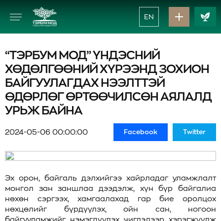
EN
“ТЭРБУМ МОД” ҮНДЭСНИЙ
ХӨДӨЛГӨӨНИЙ ХҮРЭЭНД ЗОХИОН
БАЙГУУЛАГДАХ НЭЭЛТТЭЙ
ӨДӨРЛӨГ ӨРТӨӨЧИЛСӨН АЯЛАЛД
УРЬЖ БАЙНА
2024-05-06 00:00:00
Facebook
Twitter
Эх орон, байгаль дэлхийгээ хайрладаг уламжлалт
монгол зан заншлаа дээдэлж, хүн бүр байгалиа
нөхөн сэргээх, хамгаалахад гар бие оролцох
нөхцөлийг бүрдүүлэх, ойн сан, ногоон
байгууламжийг нэмэгдүүлэх чиглэлээр хэрэгжүүлж