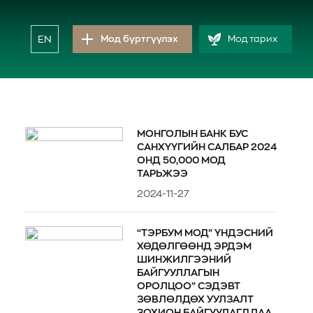
EN
Мод бүртгүүлэх
Мод тарих
МОНГОЛЫН БАНК БУС
САНХҮҮГИЙН САЛБАР 2024
ОНД 50,000 МОД
ТАРЬЖЭЭ
2024-11-27
“ТЭРБУМ МОД” ҮНДЭСНИЙ
ХӨДӨЛГӨӨНД ЭРДЭМ
ШИНЖИЛГЭЭНИЙ
БАЙГУУЛЛАГЫН
ОРОЛЦОО” СЭДЭВТ
ЗӨВЛӨЛДӨХ УУЛЗАЛТ
ЗОХИОН БАЙГУУЛАГДЛАА