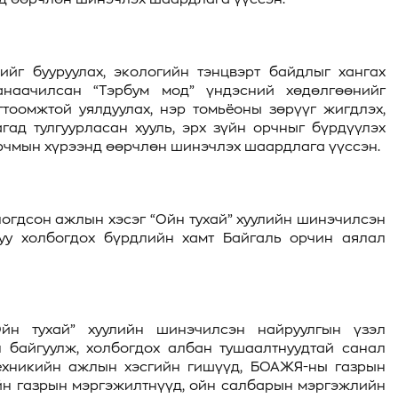
йг бууруулах, экологийн тэнцвэрт байдлыг хангах
наачилсан “Тэрбум мод” үндэсний хөдөлгөөнийг
огтоомжтой уялдуулах, нэр томьёоны зөрүүг жигдлэх,
ад тулгуурласан хууль, эрх зүйн орчныг бүрдүүлэх
арчмын хүрээнд өөрчлөн шинэчлэх шаардлага үүссэн.
огдсон ажлын хэсэг “Ойн тухай” хуулийн шинэчилсэн
гуу холбогдох бүрдлийн хамт Байгаль орчин аялал
н тухай” хуулийн шинэчилсэн найруулгын үзэл
н байгуулж, холбогдох албан тушаалтнуудтай санал
 техникийн ажлын хэсгийн гишүүд, БОАЖЯ-ны газрын
йн газрын мэргэжилтнүүд, ойн салбарын мэргэжлийн