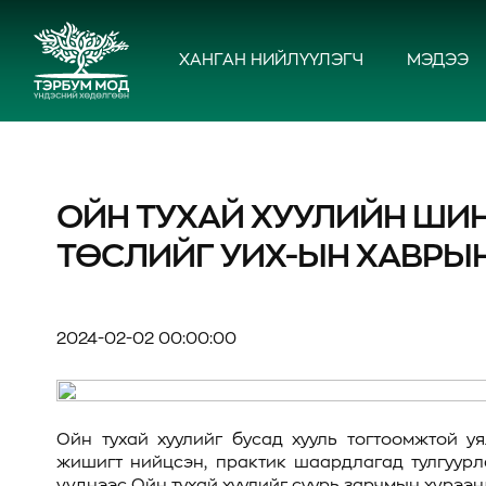
ХАНГАН НИЙЛҮҮЛЭГЧ
МЭДЭЭ
ОЙН ТУХАЙ ХУУЛИЙН ШИ
ТӨСЛИЙГ УИХ-ЫН ХАВРЫН
2024-02-02 00:00:00
Ойн тухай хуулийг бусад хууль тогтоомжтой у
жишигт нийцсэн, практик шаардлагад тулгуурл
үүднээс Ойн тухай хуулийг суурь зарчмын хүрээ