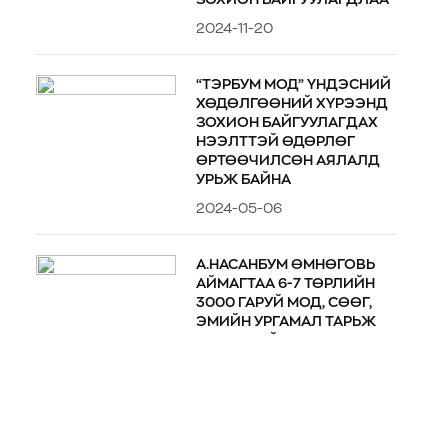
2024-11-20
“ТЭРБУМ МОД” ҮНДЭСНИЙ
ХӨДӨЛГӨӨНИЙ ХҮРЭЭНД
ЗОХИОН БАЙГУУЛАГДАХ
НЭЭЛТТЭЙ ӨДӨРЛӨГ
ӨРТӨӨЧИЛСӨН АЯЛАЛД
УРЬЖ БАЙНА
2024-05-06
А.НАСАНБУМ ӨМНӨГОВЬ
АЙМАГТАА 6-7 ТӨРЛИЙН
3000 ГАРУЙ МОД, СӨӨГ,
ЭМИЙН УРГАМАЛ ТАРЬЖ
ТӨГӨЛ БАЙГУУЛЖЭЭ
2024-04-26
”СУРГАГЧ БАГШ БЭЛТГЭХ”
СУРГАЛТАД ДОРНОГОВЬ,