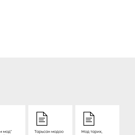
ГОВЬСҮМБЭР АЙМГИЙН
ИРГЭД ХАМРАГДАЖ
БАЙНА
2024-04-23
МОНГОЛ УЛС ОЛОН УЛСЫН
НҮҮРСТӨРӨГЧИЙН ЗАХ
ЗЭЭЛД НЭВТРЭХ БОЛОМЖ
БА БЭРХШЭЭЛИЙГ
ТОДОРХОЙЛОХ
2024-04-04
“НОГООН ХЭРЭМ”
ТӨСЛИЙН ОЙЖУУЛАЛТЫН
ХЭЛТСИЙН АХЛАХ
МЕНЕЖЕР, АГРОНОМИЧ
Ч.ОДСҮРЭН: МОД ТАРИХ,
УРГУУЛАХ АЖИЛ БОЛ БҮХ
АРД ТҮМНИЙ ҮЙЛ ХЭРЭГ
м мод"
Тарьсан модоо
Мод тарих,
2024-04-02