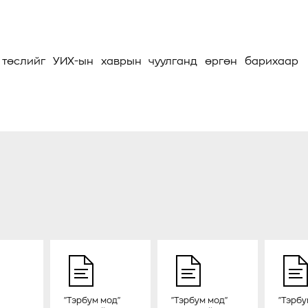
 төслийг УИХ-ын хаврын чуулганд өргөн барихаар
"Тэрбум мод"
"Тэрбум мод"
"Тэрбу