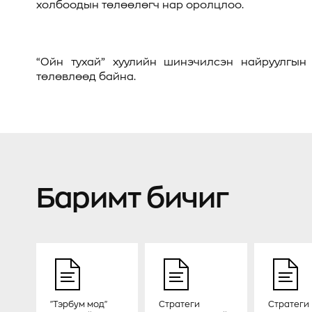
холбоодын төлөөлөгч нар оролцлоо.
“Ойн тухай” хуулийн шинэчилсэн найруулгын
төлөвлөөд байна.
Баримт бичиг
"Тэрбум мод"
Стратеги
Стратеги