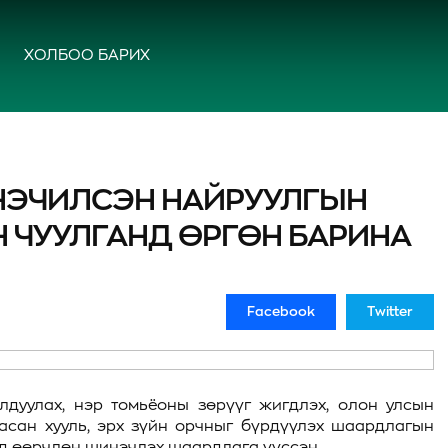
ХОЛБОО БАРИХ
НЭЧИЛСЭН НАЙРУУЛГЫН
 ЧУУЛГАНД ӨРГӨН БАРИНА
Facebook
Twitter
ялдуулах, нэр томьёоны зөрүүг жигдлэх, олон улсын
асан хууль, эрх зүйн орчныг бүрдүүлэх шаардлагын
нд өөрчлөн шинэчлэх шаардлага үүссэн.