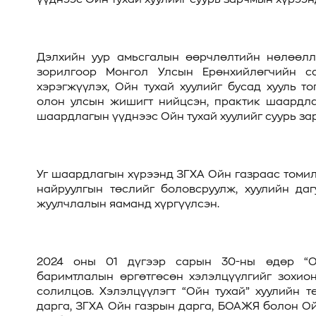
Дэлхийн уур амьсгалын өөрчлөлтийн нөлөөлли
зорилгоор Монгол Улсын Ерөнхийлөгчийн са
хэрэгжүүлэх, Ойн тухай хуулийг бусад хууль т
олон улсын жишигт нийцсэн, практик шаардлаг
шаардлагын үүднээс Ойн тухай хуулийг суурь з
Уг шаардлагын хүрээнд ЗГХА Ойн газраас томил
найруулгын төслийг боловсруулж, хуулийн да
жуулчлалын яаманд хүргүүлсэн.
2024 оны 01 дүгээр сарын 30-ны өдөр “Ой
баримтлалын өргөтгөсөн хэлэлцүүлгийг зохио
солилцов. Хэлэлцүүлэгт “Ойн тухай” хуулийн
дарга, ЗГХА Ойн газрын дарга, БОАЖЯ болон О