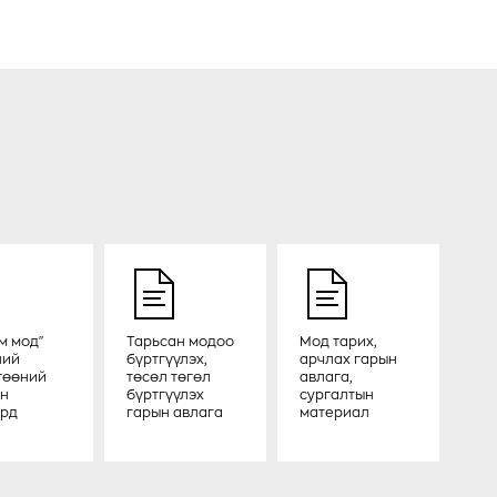
м мод"
Тарьсан модоо
Мод тарих,
ний
бүртгүүлэх,
арчлах гарын
гөөний
төсөл төгөл
авлага,
эн
бүртгүүлэх
сургалтын
рд
гарын авлага
материал