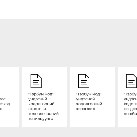
"Тэрбум мод"
"Тэрбум мод"
"Тэрбу
өөг
үндэсний
үндэсний
үндэс
лэхэд
хөдөлгөөний
хөдөлгөөний
хөдөл
х
стратеги
хэрэгжилт
нэгдс
төлөвлөгөөний
дашбо
танилцуулга