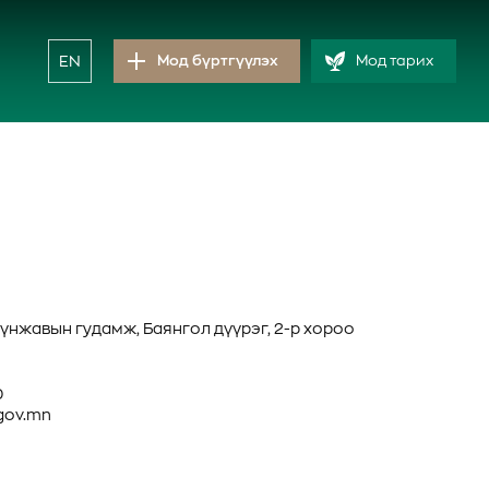
EN
Мод бүртгүүлэх
Мод тарих
гүнжавын гудамж, Баянгол дүүрэг, 2-р хороо
0
gov.mn