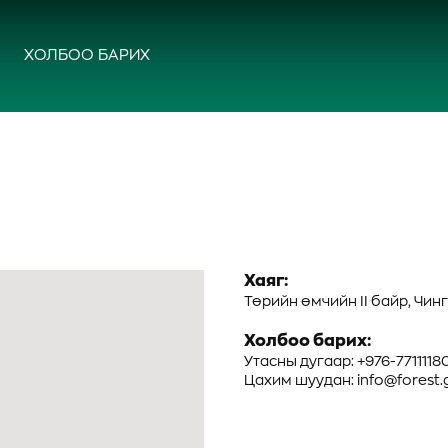
ХОЛБОО БАРИХ
Хаяг:
Төрийн өмчийн II байр, Чин
Холбоо барих:
Утасны дугаар: +976-7711118
Цахим шуудан: info@forest.