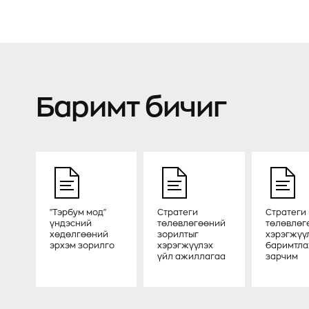
Баримт бичиг
"Тэрбум мод"
Стратеги
Стратеги
үндэсний
төлөвлөгөөний
төлөвлөг
хөдөлгөөний
зорилтыг
хэрэгжүү
эрхэм зорилго
хэрэгжүүлэх
баримтла
үйл ажиллагаа
зарчим