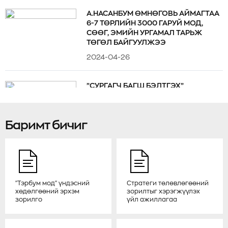
А.НАСАНБУМ ӨМНӨГОВЬ АЙМАГТАА
6-7 ТӨРЛИЙН 3000 ГАРУЙ МОД,
СӨӨГ, ЭМИЙН УРГАМАЛ ТАРЬЖ
ТӨГӨЛ БАЙГУУЛЖЭЭ
2024-04-26
”СУРГАГЧ БАГШ БЭЛТГЭХ”
СУРГАЛТАД ДОРНОГОВЬ,
ГОВЬСҮМБЭР АЙМГИЙН ИРГЭД
ХАМРАГДАЖ БАЙНА
Баримт бичиг
2024-04-23
МОНГОЛ УЛС ОЛОН УЛСЫН
НҮҮРСТӨРӨГЧИЙН ЗАХ ЗЭЭЛД
НЭВТРЭХ БОЛОМЖ БА
"Тэрбум мод" үндэсний
Стратеги төлөвлөгөөний
БЭРХШЭЭЛИЙГ ТОДОРХОЙЛОХ
хөдөлгөөний эрхэм
зорилтыг хэрэгжүүлэх
зорилго
үйл ажиллагаа
2024-04-04