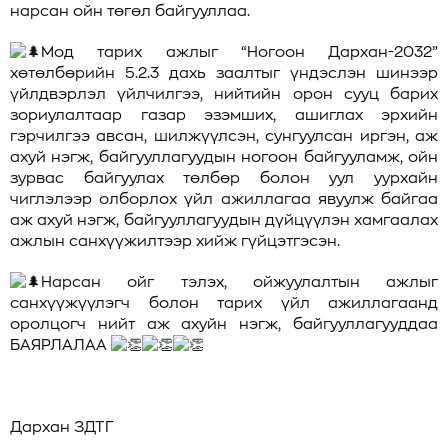
нарсан ойн төгөл байгууллаа.
Мод тарих ажлыг “Ногоон Дархан-2032”
хөтөлбөрийн 5.2.3 дахь заалтыг үндэслэн шинээр
үйлдвэрлэл үйлчилгээ, нийтийн орон сууц барих
зориулалтаар газар эзэмших, ашиглах эрхийн
гэрчилгээ авсан, шилжүүлсэн, сунгуулсан иргэн, аж
ахуй нэгж, байгууллагуудын ногоон байгууламж, ойн
зурвас байгуулах төлбөр болон уул уурхайн
чиглэлээр олборлох үйл ажиллагаа явуулж байгаа
аж ахуй нэгж, байгууллагуудын дүйцүүлэн хамгаалах
ажлын санхүүжилтээр хийж гүйцэтгэсэн.
Нарсан ойг тэлэх, ойжуулалтын ажлыг
санхүүжүүлэгч болон тарих үйл ажиллагаанд
оролцогч нийт аж ахуйн нэгж, байгууллагууддаа
БАЯРЛАЛАА
Дархан ЗДТГ