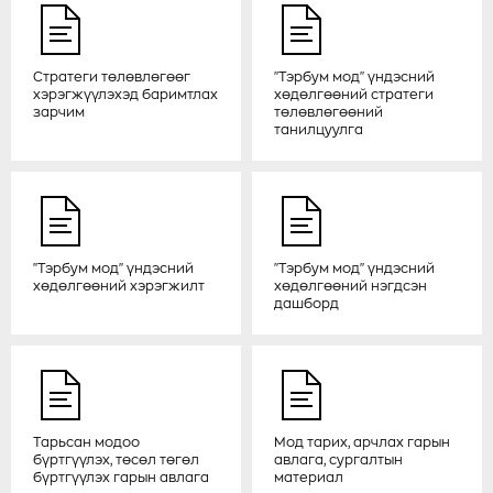
“НОГООН ХЭРЭМ” ТӨСЛИЙН
ОЙЖУУЛАЛТЫН ХЭЛТСИЙН АХЛАХ
МЕНЕЖЕР, АГРОНОМИЧ Ч.ОДСҮРЭН:
МОД ТАРИХ, УРГУУЛАХ АЖИЛ БОЛ
Стратеги төлөвлөгөөг
"Тэрбум мод" үндэсний
БҮХ АРД ТҮМНИЙ ҮЙЛ ХЭРЭГ
хэрэгжүүлэхэд баримтлах
хөдөлгөөний стратеги
зарчим
төлөвлөгөөний
2024-04-02
танилцуулга
ДОКТОР Д.ЗОЁО 300 ГАРУЙ ГА
ТАЛБАЙГ ОЙЖУУЛАХАД БИЕЧЛЭН
ОРОЛЦСОН НЬ ОДОО АМЖИЛТТАЙ
УРГАЖ БАЙНА
"Тэрбум мод" үндэсний
"Тэрбум мод" үндэсний
2024-04-01
хөдөлгөөний хэрэгжилт
хөдөлгөөний нэгдсэн
дашборд
МУИС-ИЙН ОЙН ХҮРЭЭЛЭНТЭЙ
ХАМТРАН АЖИЛЛАХ САНАМЖ
БИЧИГ ҮЗЭГЛЭЛЭЭ
2024-03-26
Тарьсан модоо
Мод тарих, арчлах гарын
бүртгүүлэх, төсөл төгөл
авлага, сургалтын
EARTH RANGER ПЛАТФОРМЫН
бүртгүүлэх гарын авлага
материал