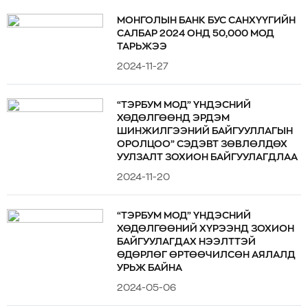
МОНГОЛЫН БАНК БУС САНХҮҮГИЙН
САЛБАР 2024 ОНД 50,000 МОД
ТАРЬЖЭЭ
2024-11-27
“ТЭРБУМ МОД” ҮНДЭСНИЙ
ХӨДӨЛГӨӨНД ЭРДЭМ
ШИНЖИЛГЭЭНИЙ БАЙГУУЛЛАГЫН
ОРОЛЦОО” СЭДЭВТ ЗӨВЛӨЛДӨХ
УУЛЗАЛТ ЗОХИОН БАЙГУУЛАГДЛАА
2024-11-20
“ТЭРБУМ МОД” ҮНДЭСНИЙ
ХӨДӨЛГӨӨНИЙ ХҮРЭЭНД ЗОХИОН
БАЙГУУЛАГДАХ НЭЭЛТТЭЙ
ӨДӨРЛӨГ ӨРТӨӨЧИЛСӨН АЯЛАЛД
УРЬЖ БАЙНА
2024-05-06