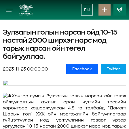
EN
Зулзагын голын нарсан ойд 10-15
настай 2000 ширхэг нарс мод
тарьж нарсан ойн төгөл
байгууллаа.
2023-11-23 00:00:00
Facebook
Twitter
Хонгор сумын Зулзагын голын нарсан ойг тэлэх
ойжуулалтын ажлыг орон нутгийн төсвийн
хөрөнгөөр хашаажуулсан 4.8 га талбайд "Домогт
Шарын гол" ХХК ойн мэргэжлийн байгууллагаар
гүйцэтгүүлэн мод үржүүлгийн газарт үрээр
ургуулсан 10-15 настай 2000 ширхэг нарс мод тарьж