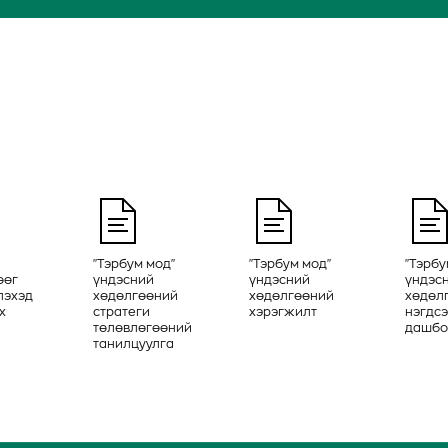
"Тэрбум мод"
"Тэрбум мод"
"Тэрбу
өөг
үндэсний
үндэсний
үндэс
лэхэд
хөдөлгөөний
хөдөлгөөний
хөдөл
х
стратеги
хэрэгжилт
нэгдс
төлөвлөгөөний
дашбо
танилцуулга