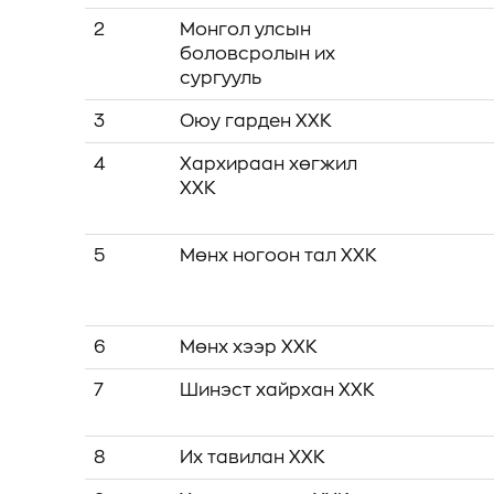
2
Монгол улсын
боловсролын их
сургууль
3
Оюу гарден ХХК
4
Хархираан хөгжил
ХХК
5
Мөнх ногоон тал ХХК
6
Мөнх хээр ХХК
7
Шинэст хайрхан ХХК
8
Их тавилан ХХК