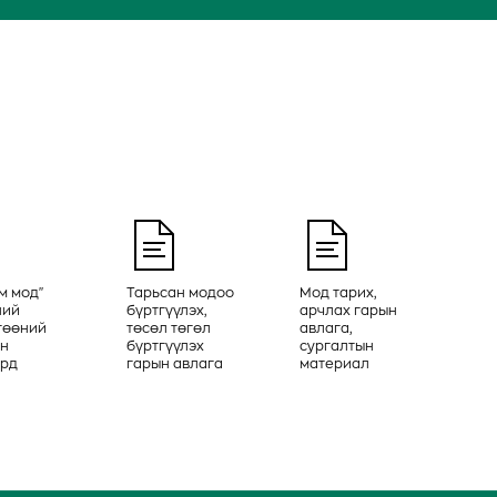
м мод"
Тарьсан модоо
Мод тарих,
ний
бүртгүүлэх,
арчлах гарын
гөөний
төсөл төгөл
авлага,
эн
бүртгүүлэх
сургалтын
рд
гарын авлага
материал