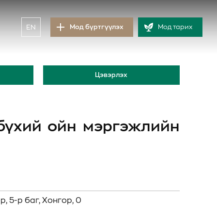
EN
Мод бүртгүүлэх
Мод тарих
Цэвэрлэх
 бүхий ойн мэргэжлийн
, 5-р баг, Хонгор, 0