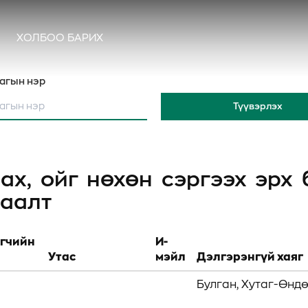
ХОЛБОО БАРИХ
агын нэр
Түүвэрлэх
ах, ойг нөхөн сэргээх эрх
саалт
гчийн
И-
Утас
мэйл
Дэлгэрэнгүй хаяг
Булган, Хутаг-Өндөр