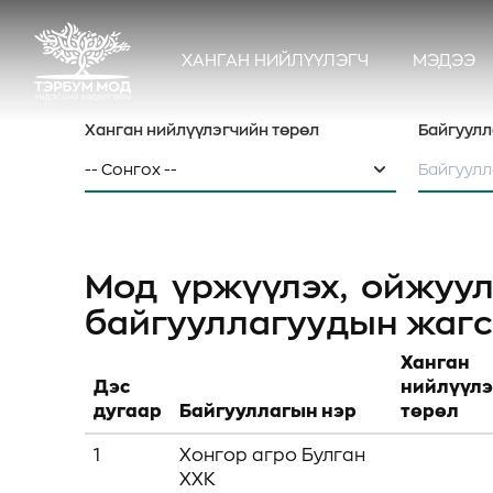
ХАНГАН НИЙЛҮҮЛЭГЧ
МЭДЭЭ
Ханган нийлүүлэгчийн төрөл
Байгуулл
Мод үржүүлэх, ойжуул
байгууллагуудын жаг
Ханган
Дэс
нийлүүлэ
дугаар
Байгууллагын нэр
төрөл
1
Хонгор агро Булган
ХХК