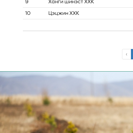
9
Ханги шинэст ХХК
10
Цэцжин ХХК
‹