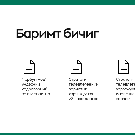
Баримт бичиг
"Тэрбум мод"
Стратеги
Стратеги
үндэсний
төлөвлөгөөний
төлөвлөг
хөдөлгөөний
зорилтыг
хэрэгжүү
эрхэм зорилго
хэрэгжүүлэх
баримтла
үйл ажиллагаа
зарчим