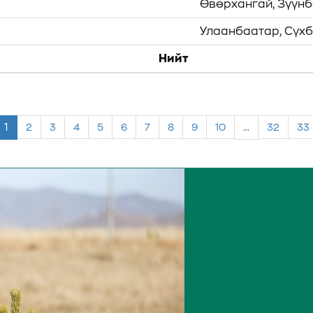
Өвөрхангай, Зүүнба
Улаанбаатар, Сүхба
Нийт
1
2
3
4
5
6
7
8
9
10
...
32
33