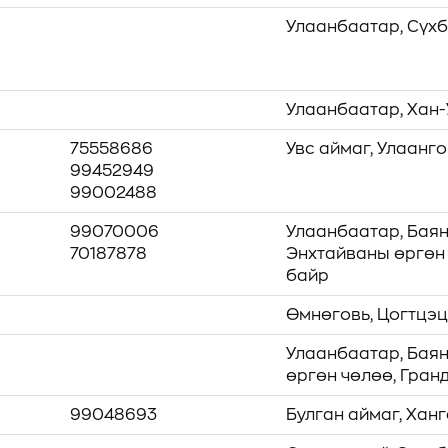
Улаанбаатар, Сүхб
Улаанбаатар, Хан-Уу
75558686
Увс аймаг, Улаанго
99452949
99002488
99070006
Улаанбаатар, Баянг
70187878
Энхтайваны өргөн 
байр
Өмнөговь, Цогтцэци
Улаанбаатар, Баян
өргөн чөлөө, Гранд
99048693
Булган аймаг, Ханг